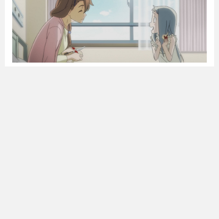
本文主要讲述Github进行fork后如何与原仓库同步，即版本
合并；其有两种方法，分别为：本地...
0
2082
Clash自定义分流规则
•
2020-12-22
干货
折腾