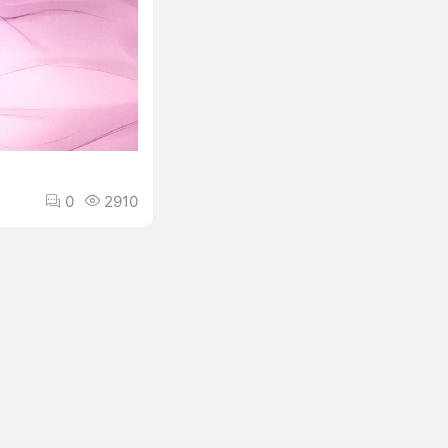
0
2910